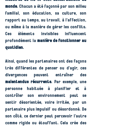
monde
. Chacun a été façonné par son milieu 
familial, son éducation, sa culture, son 
rapport au temps, au travail, à l’affection, 
ou même à la manière de gérer les conflits. 
Ces éléments invisibles influencent 
profondément la 
manière de fonctionner au 
quotidien
.
Ainsi, quand les partenaires ont des façons 
très différentes de penser ou d’agir, ces 
divergences peuvent entraîner des 
malentendus récurrents
. Par exemple, une 
personne habituée à planifier et à 
contrôler son environnement peut se 
sentir désorientée, voire irritée, par un 
partenaire plus impulsif ou désordonné. De 
son côté, ce dernier peut percevoir l’autre 
comme rigide ou étouffant. Cela crée des 