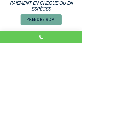
PAIEMENT EN CHÈQUE OU EN
ESPÈCES
PRENDRE RDV
MARIA DURAN
Psychothérapeute spécialisée en
Thérapie de Couple à Montpellier
psychothérapeute montpellier, thérapie de couple
montpellier, psychothérapie individuelle montpellier,
thérapie familiale montpellier, supervision
professionnelle montpellier
Thérapeute à Montpellier, en Français,
Espagnol et Catalan