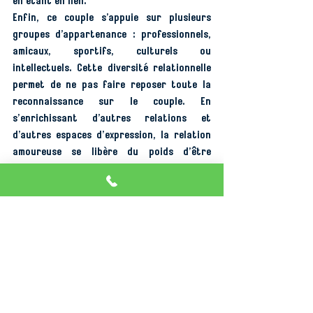
en étant en lien.
Enfin, ce couple s’appuie sur plusieurs 
groupes d’appartenance : professionnels, 
amicaux, sportifs, culturels ou 
intellectuels. Cette diversité relationnelle 
permet de ne pas faire reposer toute la 
reconnaissance sur le couple. En 
s’enrichissant d’autres relations et 
d’autres espaces d’expression, la relation 
amoureuse se libère du poids d’être 
l’unique source de validation et peut alors 
devenir plus légère, plus libre et plus 
vivante.
Aimer sans se perdre
Renoncer au mythe du couple parfait, ce 
n’est pas renoncer à l’amour. C’est 
accepter l’imperfection, la divergence et la 
complexité de l’autre, et permet de 