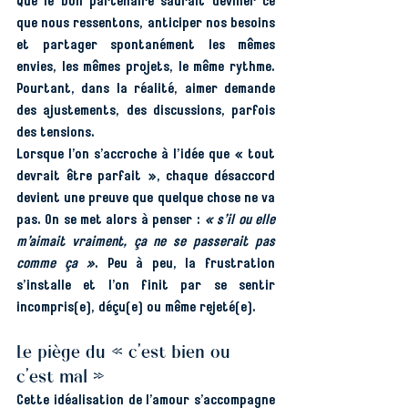
Que le bon partenaire saurait deviner ce 
que nous ressentons, anticiper nos besoins 
et partager spontanément les mêmes 
envies, les mêmes projets, le même rythme. 
Pourtant, dans la réalité, aimer demande 
des ajustements, des discussions, parfois 
des tensions.
Lorsque l’on s’accroche à l’idée que « tout 
devrait être parfait », chaque désaccord 
devient une preuve que quelque chose ne va 
pas. On se met alors à penser : 
« s’il ou elle 
m’aimait vraiment, ça ne se passerait pas 
comme ça »
. Peu à peu, la frustration 
s’installe et l’on finit par se sentir 
incompris(e), déçu(e) ou même rejeté(e).
Le piège du « c’est bien ou 
c’est mal »
Cette idéalisation de l’amour s’accompagne 